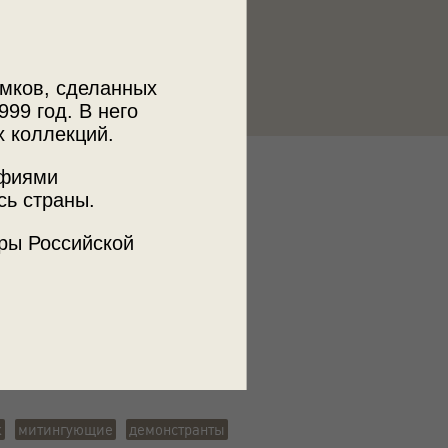
мков, сделанных
999 год. В него
х коллекций.
афиями
к
сь страны.
мская старина»
ры Российской
ъемки
ж
митингующие
демонстранты