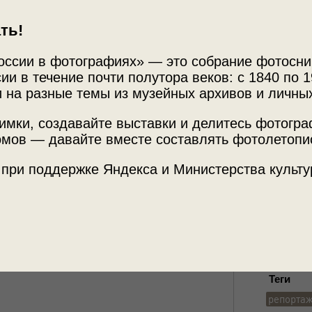
ть!
оссии в фотографиях» — это собрание фотосни
ии в течение почти полутора веков: с 1840 по 1
 на разные темы из музейных архивов и личны
имки, создавайте выставки и делитесь фотогр
Источни
мов — давайте вместе составлять фотолетопи
«Костро
 при поддержке Яндекса и Министерства культу
митинги, парады»
с этой фотографией.
Место с
г. Галич
Теги
репорта