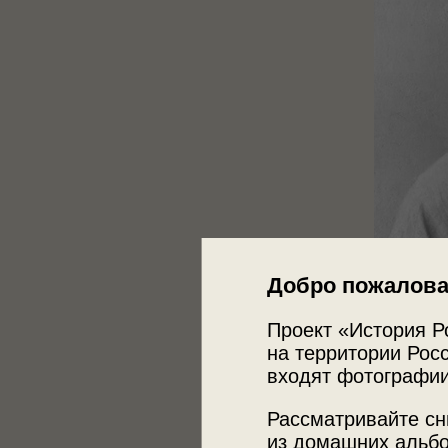
Добро пожалова
Проект «История Р
на территории Росс
входят фотографии
Рассматривайте сн
из домашних альбо