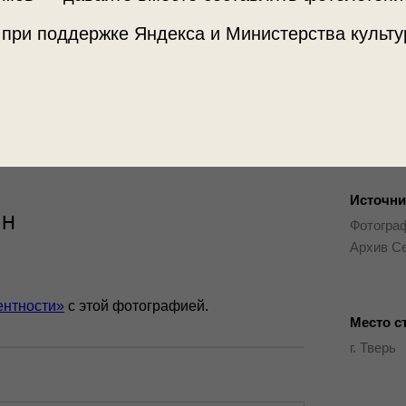
 при поддержке Яндекса и Министерства культу
Источни
ин
Фотограф
Архив С
ентности»
с этой фотографией.
Место с
г. Тверь