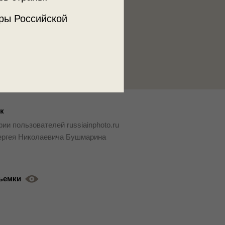
ры Российской
к
ии пользователей russiainphoto.ru
ергея Николаевича Бушмарина
ъемки