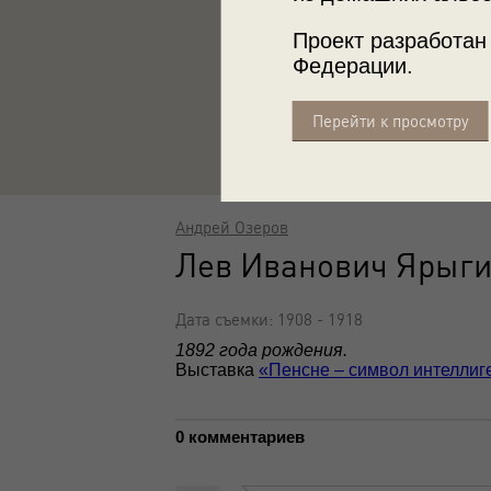
Проект разработан
Федерации.
Перейти к просмотру
Андрей Озеров
Лев Иванович Ярыг
Дата съемки: 1908 - 1918
1892 года рождения.
Выставка
«Пенсне – символ интеллиг
0 комментариев