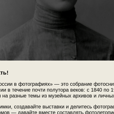
ть!
оссии в фотографиях» — это собрание фотосни
ии в течение почти полутора веков: с 1840 по 1
 на разные темы из музейных архивов и личны
имки, создавайте выставки и делитесь фотогр
мов — давайте вместе составлять фотолетопи