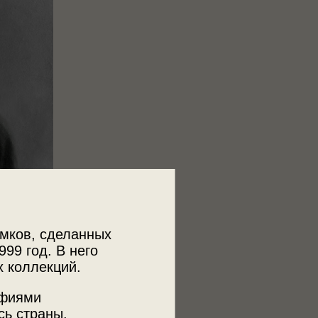
мков, сделанных
999 год. В него
х коллекций.
афиями
сь страны.