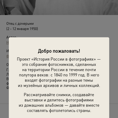
Отец с дочерьми
(2 - 12 января 1950)
Автор:
Неизвестный автор
Добро пожаловать!
Источники:
Фотографии пользователей russiainphoto.ru
Проект «История России в фотографиях» —
это собрание фотоснимков, сделанных
О фотографии:
на территории России в течение почти
Григорий Александрович Чеботарев с дочерьми Верой и
Любовью.
полутора веков: с 1840 по 1999 год. В него
Выставки
«Семейный портрет»
и
«Первая тысяча»
с этой
входят фотографии на разные темы
фотографией.
из музейных архивов и личных коллекций.
Фотография из архива Евгения Жирова.
Рассматривайте снимки, создавайте
выставки и делитесь фотографиями
из домашних альбомов — давайте вместе
составлять фотолетопись страны.
Расскажите друзьям об этом фото