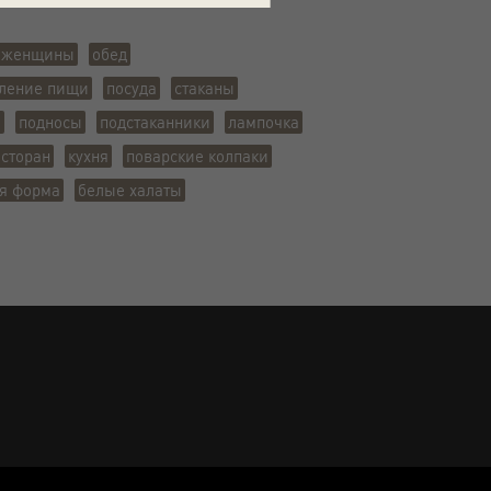
женщины
обед
вление пищи
посуда
стаканы
и
подносы
подстаканники
лампочка
есторан
кухня
поварские колпаки
я форма
белые халаты