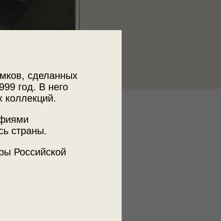
мков, сделанных
999 год. В него
х коллекций.
к
афиями
ии пользователей russiainphoto.ru
сь страны.
ры Российской
ъемки
оссийск
вского, д. 16