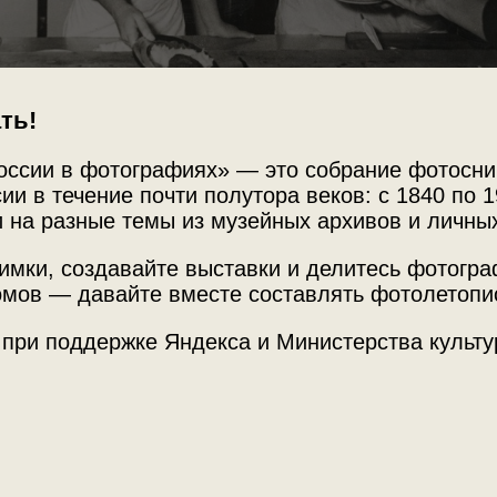
ть!
оссии в фотографиях» — это собрание фотосни
ии в течение почти полутора веков: с 1840 по 1
 на разные темы из музейных архивов и личны
Источни
ане
имки, создавайте выставки и делитесь фотогр
Фотограф
мов — давайте вместе составлять фотолетопи
 при поддержке Яндекса и Министерства культу
станции Новороссийск. На раздаче с первым
Место с
 Твиритина, кавалер ордена «Знак почета».
humara Sergey.
г. Новор
 насущный»
с этой фотографией.
ул. Жуко