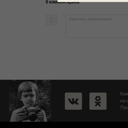
0 комментариев
Написать комментарий
Каж
на 
При