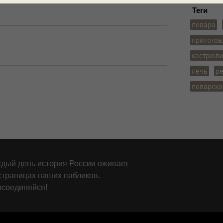
Теги
повара
пригото
кастрюл
печь
р
поварска
дый день история России оживает
страницах наших пабликов.
соединяйся!