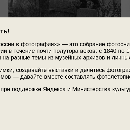
ть!
оссии в фотографиях» — это собрание фотосни
ии в течение почти полутора веков: с 1840 по 1
 на разные темы из музейных архивов и личны
имки, создавайте выставки и делитесь фотогр
Источни
 образе фотографа
мов — давайте вместе составлять фотолетопи
МАММ /
 при поддержке Яндекса и Министерства культу
стный клоун Леонид Енгибаров»
с этой
Место с
г. Москв