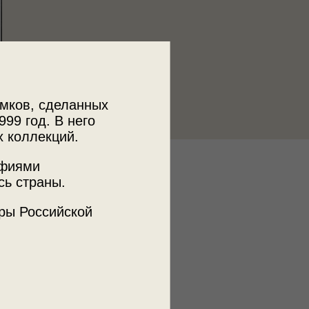
мков, сделанных
999 год. В него
х коллекций.
афиями
к
сь страны.
 МДФ
ры Российской
ъемки
а