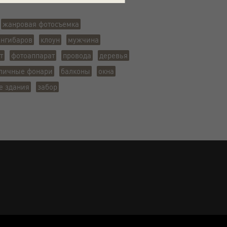
жанровая фотосъемка
Енгибаров
клоун
мужчина
т
фотоаппарат
провода
деревья
личные фонари
балконы
окна
е здания
забор