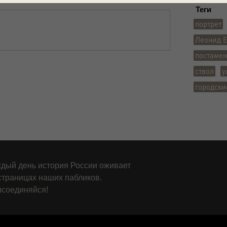
Теги
портрет
Леонид 
постамен
ствол
у
городски
дый день история России оживает
страницах наших пабликов.
соединяйся!