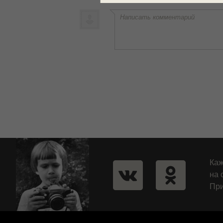
Написать комментарий
Каж
на 
При