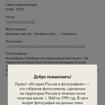
Семьи переселенцев
(1900 - 1919)
Автор:
Неизвестный автор
Место съемки:
Оренбургская губ., Челябинский у., г. Челябинск
Источники:
Государственный исторический музей Южного Урала
О фотографии:
Из альбома «Челябинский переселенческий пункт». На
переселенке можно было встретить выходцев из всех
губерний России.
Выставки
«Дореволюционный Челябинск»
и
«Переселенцы в
Сибирь»
с этой фотографией.
Добро пожаловать!
Проект «История России в фотографиях» —
это собрание фотоснимков, сделанных
на территории России в течение почти
Расскажите друзьям об этом фото
полутора веков: с 1840 по 1999 год. В него
входят фотографии на разные темы