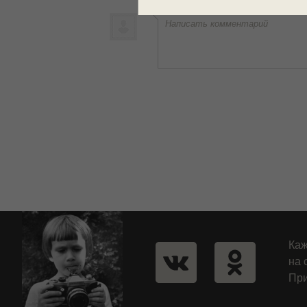
Написать комментарий
Каж
на 
При