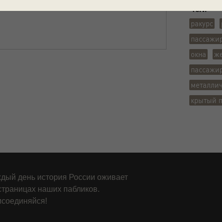
Теги
ракурс
пассажи
окна
ж
пассажи
металлич
крытый 
дый день история России оживает
страницах наших пабликов.
соединяйся!