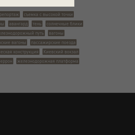
репортаж
съемка с высокой точки
ры
авангард
тень
солнечные блики
елезнодорожный путь
вагоны
рские вагоны
пассажирские поезда
еская конструкция
Киевский вокзал
перрон
железнодорожная платформа