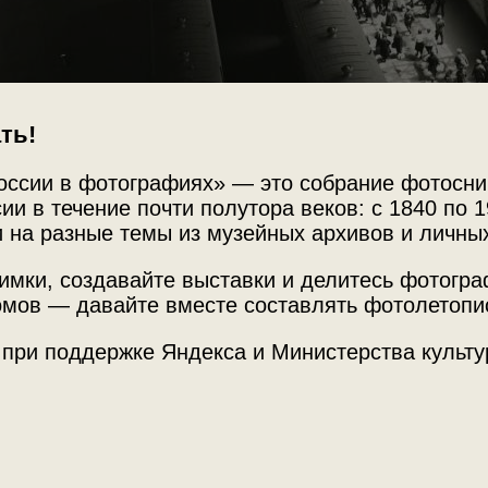
ть!
оссии в фотографиях» — это собрание фотосни
ии в течение почти полутора веков: с 1840 по 1
 на разные темы из музейных архивов и личны
Источни
имки, создавайте выставки и делитесь фотогр
МАММ /
мов — давайте вместе составлять фотолетопи
 при поддержке Яндекса и Министерства культу
олес»
, выставки
«История страны под стук
Место с
тографией.
г. Москв