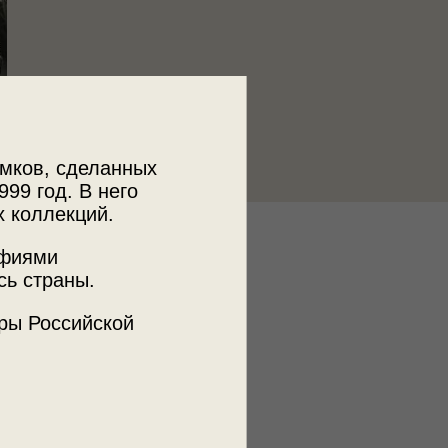
мков, сделанных
999 год. В него
х коллекций.
к
афиями
 МДФ
сь страны.
ры Российской
ъемки
а