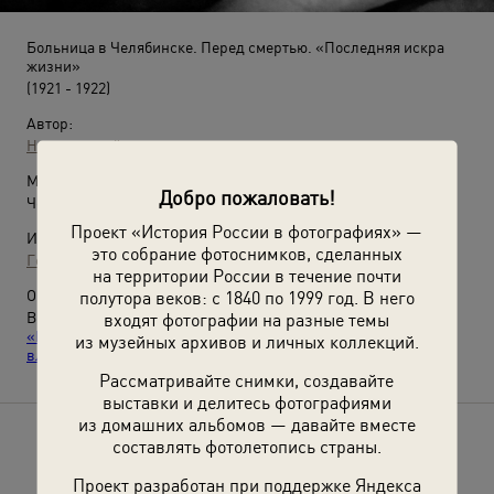
Больница в Челябинске. Перед смертью. «Последняя искра
жизни»
(1921 - 1922)
Автор:
Неизвестный автор
Место съемки:
Добро пожаловать!
Челябинская губ., г. Челябинск
Проект «История России в фотографиях» —
Источники:
это собрание фотоснимков, сделанных
Государственный исторический музей Южного Урала
на территории России в течение почти
О фотографии:
полутора веков: с 1840 по 1999 год. В него
Выставка
«Мы новый мир построим»
, видео
входят фотографии на разные темы
«Кронштадт-1921»
,
«Помгол: голодные игры советской
из музейных архивов и личных коллекций.
власти»
с этим снимком.
Рассматривайте снимки, создавайте
выставки и делитесь фотографиями
из домашних альбомов — давайте вместе
составлять фотолетопись страны.
Расскажите друзьям об этом фото
Проект разработан при поддержке Яндекса