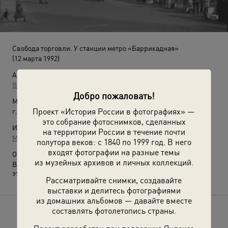
Свобода торговли. У станции метро «Баррикадная»
(12 марта 1992)
Автор:
Владимир Сергиенко
Добро пожаловать!
Место съемки:
Проект «История России в фотографиях» —
г. Москва
это собрание фотоснимков, сделанных
Источники:
на территории России в течение почти
МАММ / МДФ
полутора веков: с 1840 по 1999 год. В него
входят фотографии на разные темы
О фотографии:
из музейных архивов и личных коллекций.
Выставка
«Рынки, развалы, очереди, лотки и ваучеры...»
с
этой фотографией.
Рассматривайте снимки, создавайте
выставки и делитесь фотографиями
из домашних альбомов — давайте вместе
составлять фотолетопись страны.
Расскажите друзьям об этом фото