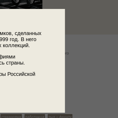
мков, сделанных
999 год. В него
х коллекций.
к
ственный исторический музей Южного
афиями
сь страны.
ры Российской
ъемки
кая обл.
стахановка
работница
тыл – фронту