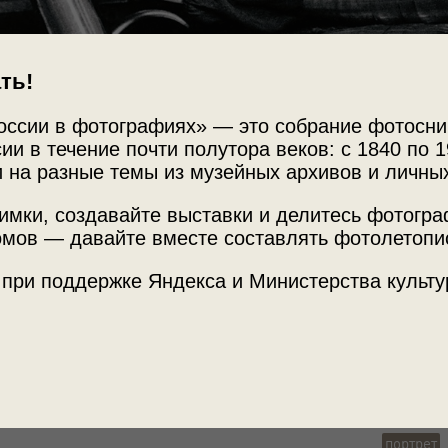
ть!
оссии в фотографиях» — это собрание фотосни
ии в течение почти полутора веков: с 1840 по 1
 на разные темы из музейных архивов и личны
Источни
вода. Стахановка А. М.
Государ
имки, создавайте выставки и делитесь фотогр
Урала
й
мов — давайте вместе составлять фотолетопи
 при поддержке Яндекса и Министерства культу
Место с
аботали на производстве боеприпасов и в
ли до 90 % работников. Подготовка новых
Челябинс
олы непосредственно на рабочих местах.
л – фронту»
с этой фотографией.
Теги
портрет