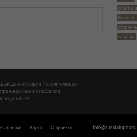
работниц
Великая 
оборонн
снаряды
дый день история России оживает
страницах наших пабликов.
соединяйся!
Источники
Карта
О проекте
info@russiainphoto.