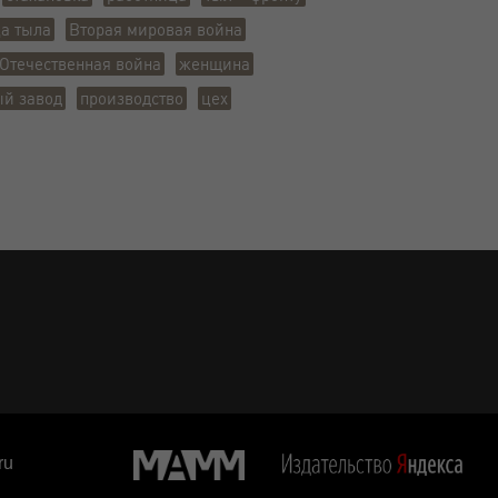
а тыла
Вторая мировая война
Отечественная война
женщина
ый завод
производство
цех
ru