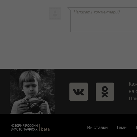
Написать комментарий
Каж
на 
При
Выставки
Темы