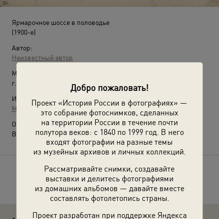
Ярмарочное шоссе в половодье
(1900-е)
Автор:
Неизвестный автор
Место съемки:
г. Нижний Новгород
Добро пожаловать!
Источники:
Проект «История России в фотографиях» —
МАММ / МДФ
это собрание фотоснимков, сделанных
на территории России в течение почти
О фотографии:
полутора веков: с 1840 по 1999 год. В него
Выставка
«Теперь мы без яти»
с этой фотографией.
входят фотографии на разные темы
из музейных архивов и личных коллекций.
Рассматривайте снимки, создавайте
Расскажите друзьям об этом фото
выставки и делитесь фотографиями
из домашних альбомов — давайте вместе
составлять фотолетопись страны.
Проект разработан при поддержке Яндекса