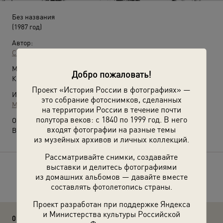
Без названия
(1987 год)
Автор:
Сергей Зиновьев
Место съемки:
Добро пожаловать!
Коми АССР, г. Сыктывкар
Проект «История России в фотографиях» —
Источники:
это собрание фотоснимков, сделанных
МАММ / МДФ
на территории России в течение почти
полутора веков: с 1840 по 1999 год. В него
О фотографии:
входят фотографии на разные темы
Выставка
«Снова к делам»
с этой фотографией.
из музейных архивов и личных коллекций.
Рассматривайте снимки, создавайте
выставки и делитесь фотографиями
Расскажите друзьям об этом фото
из домашних альбомов — давайте вместе
составлять фотолетопись страны.
Проект разработан при поддержке Яндекса
и Министерства культуры Российской
0 комментариев