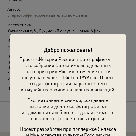
Автор:
Стереографическое издательство «Светъ»
Место съемки:
Кутаисская губ., Сухумский округ, г. Новый Афон
Источники:
МАММ / МДФ
Добро пожаловать!
О фотографии:
Проект «История России в фотографиях» —
Основан в 1875 году монахами русского монастыря Святого
это собрание фотоснимков, сделанных
Пантелеимона со Старого Афона (Греция) при участии
на территории России в течение почти
российского императора Александра III.
полутора веков: с 1840 по 1999 год. В него
Закрыт в 1924 году, возвращен верующим в 1994 году.
входят фотографии на разные темы
Выставка
«Новый Афон»
с этим снимком.
из музейных архивов и личных коллекций.
Рассматривайте снимки, создавайте
выставки и делитесь фотографиями
из домашних альбомов — давайте вместе
Расскажите друзьям об этом фото
составлять фотолетопись страны.
Проект разработан при поддержке Яндекса
и Министерства культуры Российской