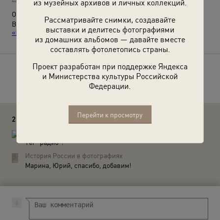
из музейных архивов и личных коллекций.
О фотографии:
Рассматривайте снимки, создавайте
Выставка
«Советская несоветская Туркмения»
и видео
выставки и делитесь фотографиями
«Говорит Москва»
с этой фотографией.
из домашних альбомов — давайте вместе
составлять фотолетопись страны.
Проект разработан при поддержке Яндекса
Расскажите друзьям об этом фото
и Министерства культуры Российской
Федерации.
Перейти к просмотру
2 комментария
Stich Marina
Тег "радио"!
История России в фотографиях
Марина, Юрий, спасибо, добавим!