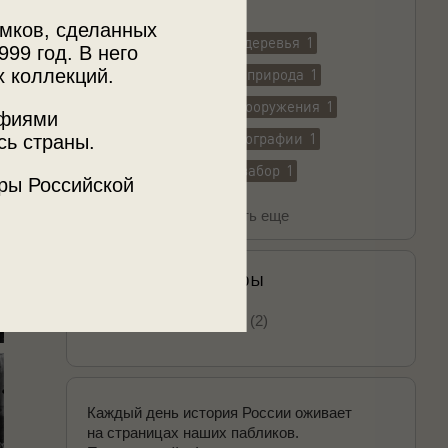
Найденные теги
мков, сделанных
городской пейзаж
1
деревья
1
999 год. В него
х коллекций.
деревянный забор
1
природа
1
растения
1
здания, сооружения
1
афиями
пейзаж
1
жанры фотографии
1
сь страны.
городские здания
1
забор
1
ры Российской
Показать еще
Найденные авторы
Неизвестный автор (2)
Каждый день история России оживает
на страницах наших пабликов.