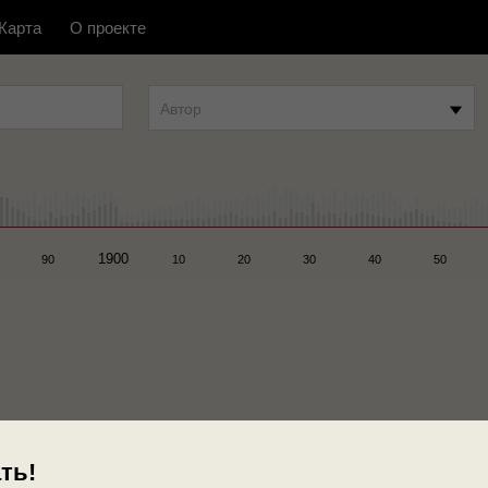
Карта
О проекте
Автор
1900
90
10
20
30
40
50
ть!