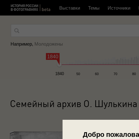
Выставки
Темы
Источники
Например,
Молодожены
1840
1840
50
60
70
80
Семейный архив О. Шулькина
Добро пожалова