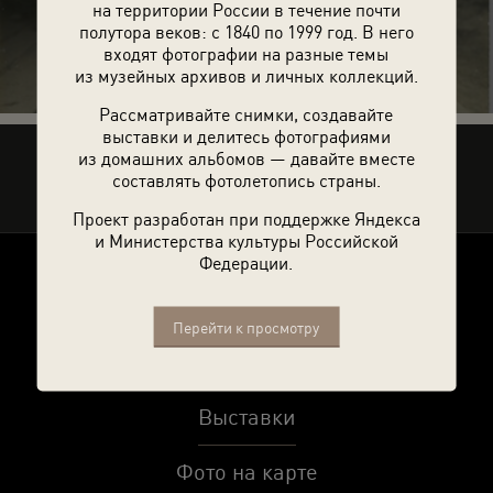
на территории России в течение почти
74 фотографии
полутора веков: с 1840 по 1999 год. В него
входят фотографии на разные темы
из музейных архивов и личных коллекций.
Рассматривайте снимки, создавайте
выставки и делитесь фотографиями
из домашних альбомов — давайте вместе
Рассказать друзьям
составлять фотолетопись страны.
Проект разработан при поддержке Яндекса
и Министерства культуры Российской
Федерации.
О проекте
Перейти к просмотру
Темы
Выставки
Фото на карте