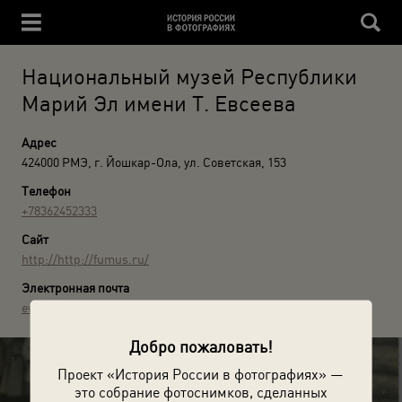
Национальный музей Республики
Марий Эл имени Т. Евсеева
Адрес
424000 РМЭ, г. Йошкар-Ола, ул. Советская, 153
Телефон
+78362452333
Сайт
http://http://fumus.ru/
Электронная почта
evseev-museum@mail.ru
Добро пожаловать!
Проект «История России в фотографиях» —
это собрание фотоснимков, сделанных