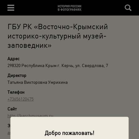
ГБУ РК «Восточно-Крымский
историко-культурный музей-
заповедник»
Адрес
298320 Республика Крым г. Керчь, ул. Свердлова, 7
Директор
Татьяна Викторовна Умрихина
Телефон
+73656120475
Сайт
http://kerchmuseum.ru
Электронная почта
Добро пожаловать!
arhmuseum1826@yandex.ru