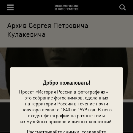
Архив Сергея Петровича
Кулакевича
20 фотографий
Добро пожаловать!
Проект «История России в фотографиях» —
это собрание фотоснимков, сделанных
на территории России в течение почти
полутора веков: с 1840 по 1999 год. В него
Рассказать друзьям
входят фотографии на разные темы
из музейных архивов и личных коллекций.
Рассматривайте снимки, создавайте