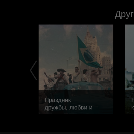
Друг
к
Праздник
дружбы, любви и
свободы. VI
Всемирный
фестиваль