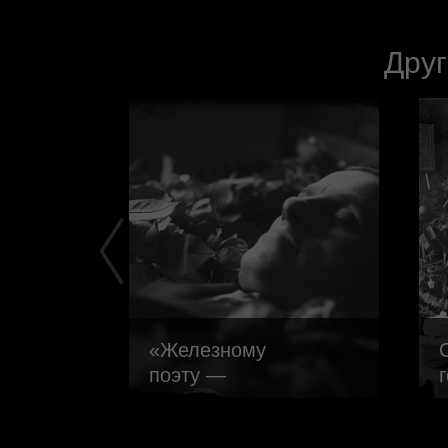
Друг
«Железному
поэту —
железный венок».
Смерть