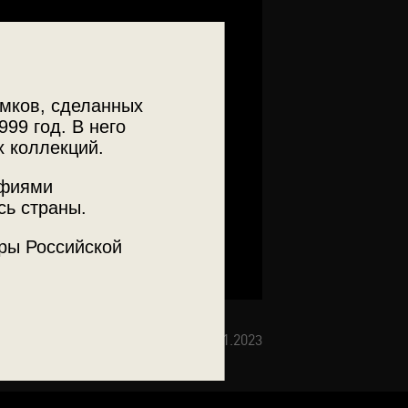
мков, сделанных
999 год. В него
х коллекций.
афиями
сь страны.
ры Российской
Опубликована: 30.01.2023