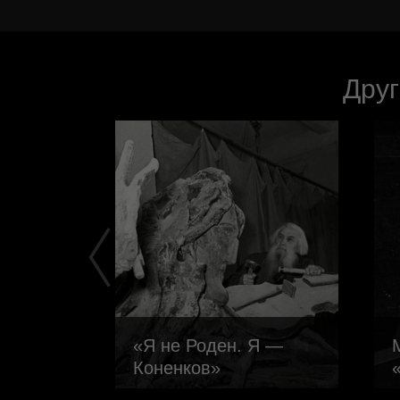
Друг
в в
«Я не Роден. Я —
Коненков»