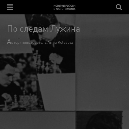
По следам Лужина
А
втор: пользователь Anna Kolesova