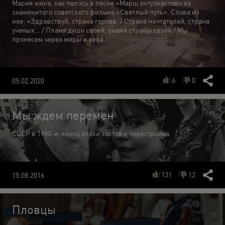
Мария жила, как пелось в песне «Марш энтузиастов» из
знаменитого советского фильма «Светлый путь». Слова из
нее: «Здравствуй, страна героев, / Страна мечтателей, страна
ученых… / Пламя души своей, знамя страны своей / Мы
пронесем через миры и века...
6
0
05.02.2020
Мы ждем перемен
СССР в 1980-е: конец эпохи застоя и перестройка.
131
12
15.08.2016
Пловцы