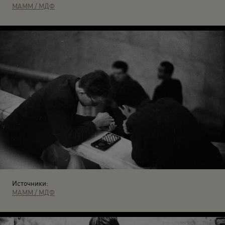
МАММ / МДФ
Источники:
МАММ / МДФ