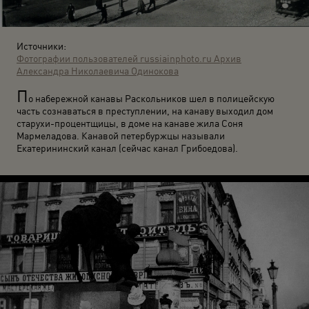
Источники:
Фотографии пользователей russiainphoto.ru
Архив
Александра Николаевича Одинокова
П
о набережной канавы Раскольников шел в полицейскую
часть сознаваться в преступлении, на канаву выходил дом
старухи-процентщицы, в доме на канаве жила Соня
Мармеладова. Канавой петер­буржцы называли
Екатерининский канал (сейчас канал Грибоедова).