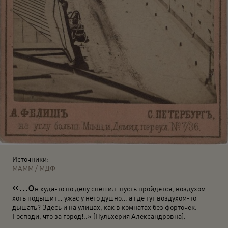
Источники:
МАММ / МДФ
«...о
н куда-то по делу спешил: пусть пройдется, воздухом
хоть подышит… ужас у него душно… а где тут воздухом-то
дышать? Здесь и на улицах, как в комнатах без форточек.
Господи, что за город!..» (Пульхерия Александровна).