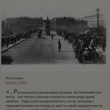
Источники:
МАММ / МДФ
«...Р
аскольников уже выходил на улицу. На Николаевском
мосту... его плотно хлестнул кнутом по спине кучер одной
коляски...Удар кнута так разозлил его, что он, отскочив к
перилам (неизвестно почему он шел по самой середине моста,
где ездят, а не ходят), злобно заскрежетал и защелкал