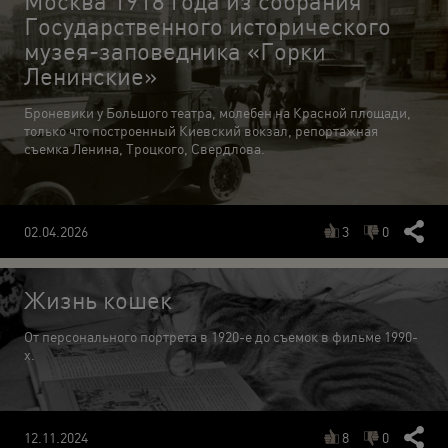
Москва 1918 года из собрания
Государственного исторического
музея-заповедника «Горки
Ленинские»
Броневики у Большого театра, молебен на Красной площади,
только что построенный Киевский вокзал, репортажная
съемка Ленина, Троцкого, Свердлова.
3
0
02.04.2026
Жизнь кошек
От персонального портрета в 1920-е до съемок в фильме 1990-
х.
8
0
12.11.2024