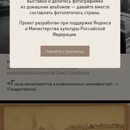
выставки и делитесь фотографиями
из домашних альбомов — давайте вместе
составлять фотолетопись страны.
Проект разработан при поддержке Яндекса
и Министерства культуры Российской
Федерации.
Перейти к просмотру
Источники:
Центральный государственный архив
кинофотофонодокументов Санкт-Петербурга
«Г
ород канцеляристов и всевозможных семинаристов!...»
(Свидригайлов).