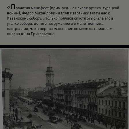
«П
рочитав манифест (прим.ред.– о начале русско–турецкой
войны), Федор Михайлович велел извозчику везти нас к
Казанскому собору. ..только полчаса спустя отыскала его в
уголке собора, до того погруженного в молитвенное..
настроение, что в первое мгновение он меня не признал» –
писала Анна Григорьевна.