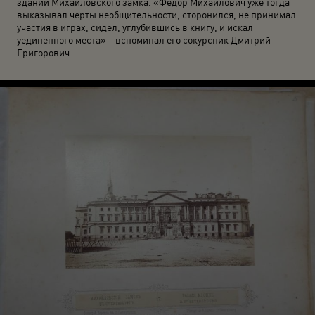
здании Михайловского замка. «Федор Михайлович уже тогда
выказывал черты необщительности, сторонился, не принимал
участия в играх, сидел, углубившись в книгу, и искал
уединенного места» – вспоминал его сокурсник Дмитрий
Григорович.