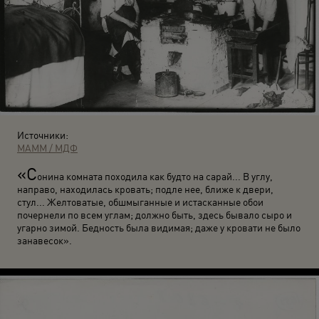
Источники:
МАММ / МДФ
«С
онина комната походила как будто на сарай... В углу,
направо, находилась кровать; подле нее, ближе к двери,
стул... Желтоватые, обшмыганные и истасканные обои
почернели по всем углам; должно быть, здесь бывало сыро и
угарно зимой. Бедность была видимая; даже у кровати не было
занавесок».