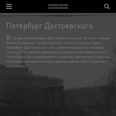
Петербург Достоевского
В
городе на Неве Федор Достоевский прожил 28 лет и сменил
более 20 адресов. Своей квартиры у него никогда не было.
Петербург Достоевского – это сочетание реальных локаций
столицы Российской империи и созданного им образа Санкт-
Петербурга. Мы отправляемся по местам, связанным с жизнью
писателя, и окажемся в мире героев романа «Преступление и
наказание».