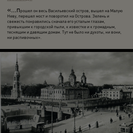
«...п
рошел он весь Васильевский остров, вышел на Малую
Неву, перешел мост и поворотил на Острова. Зелень и
свежесть понравились сначала его усталым глазам,
привыкшим к городской пыли, к известке и к громадным,
теснящим и давящим домам. Тут не было ни духоты, ни вони,
ни распивочных».