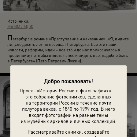
Источники:
МАММ / МДФ
П
етербург в романе «Преступление и наказание». «Я, видите
ли, уже десять лет не посещал Петербурга. Все эти наши
новости, реформы, идеи – все это и до нас прикоснулось в
провинции; но чтобы видеть яснее и видеть все, надобно быть
в Петербурге» (Петр Петрович Лужин).
Добро пожаловать!
Проект «История России в фотографиях» —
это собрание фотоснимков, сделанных
на территории России в течение почти
полутора веков: с 1840 по 1999 год. В него
входят фотографии на разные темы
из музейных архивов и личных коллекций.
Рассматривайте снимки, создавайте