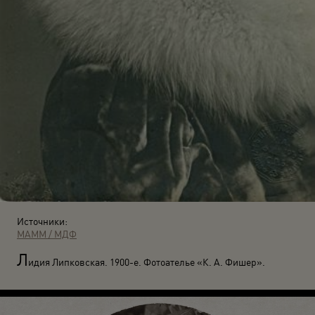
Источники:
МАММ / МДФ
Л
идия Липковская. 1900-е. Фотоателье «К. А. Фишер».