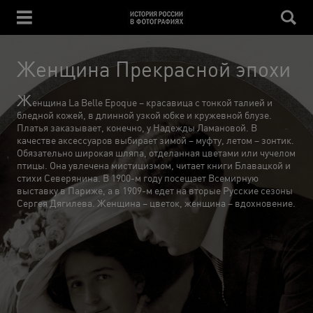
Женщина Прекрасной эпохи
Ж
енщина La Belle Epoque – красавица с тонкой талией и
бледной кожей, в длинной узкой юбке и кружевной блузе.
Платья заказывает, конечно, у Надежды Ламановой. В
качестве аксессуаров выбирает зимой – муфту, летом – зонтик.
Обязательно широкая шляпа, отделанная цветами или чучелом
птицы. Она увлечена мистицизмом, читает книги Блавацкой и
стихи Северянина. В 1900-м году посещает Всемирную
выставку в Париже, а в 1909-м едет на вторые Русские сезоны
Сергея Дягилева. Женщина – цветок, женщина – вдохновение.