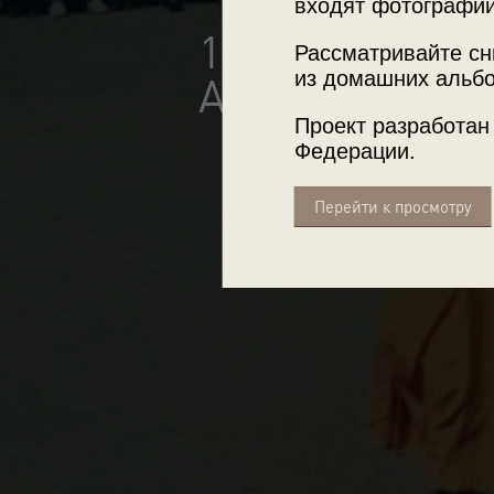
входят фотографии
10 лучших по
Рассматривайте сн
из домашних альбо
Аркадия Шайх
Проект разработан
Федерации.
Перейти к просмотру