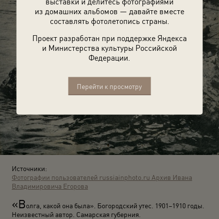
выставки и делитесь фотографиями
из домашних альбомов — давайте вместе
составлять фотолетопись страны.
Проект разработан при поддержке Яндекса
и Министерства культуры Российской
Федерации.
Перейти к просмотру
Источники:
Фотографии пользователей russiainphoto.ru
Архив Ивана
Владимировича Егорова
«В
олга, какой она была». Богородский утес. 1901–1910 годы.
Неизвестный автор. Самарская губерния.