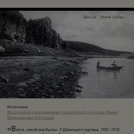
Источники:
Фотографии пользователей russiainphoto.ru
Архив Ивана
Владимировича Егорова
«В
олга, какой она была». У Девичьего кургана. 1901–1910