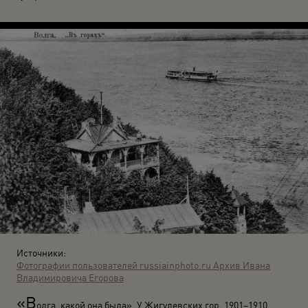
Источники:
Фотографии пользователей russiainphoto.ru
Архив Ивана
Владимировича Егорова
«В
олга, какой она была». У Жигулевских гор. 1901–1910