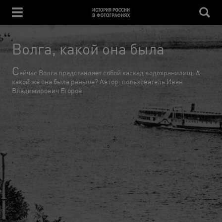
Волга, какой она была
С
ейчас Волга представляет собой каскад водохранилищ. А
какой же она была раньше? Автор: пользователь Иван
Владимирович Егоров.