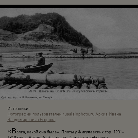
Источники:
Фотографии пользователей russiainphoto.ru
Архив Ивана
Владимировича Егорова
«В
олга, какой она была». Плоты у Жигулевских гор. 1901–
1910 годы. Автор: А. Васильев. Самарская губерния.