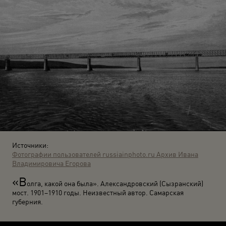
Источники:
Фотографии пользователей russiainphoto.ru
Архив Ивана
Владимировича Егорова
«В
олга, какой она была». Александровский (Сызранский)
мост. 1901–1910 годы. Неизвестный автор. Самарская
губерния.