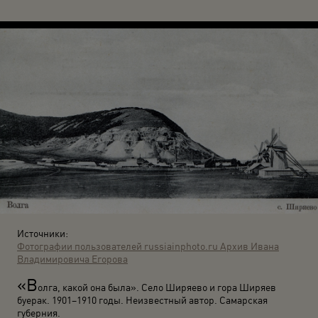
Источники:
Фотографии пользователей russiainphoto.ru
Архив Ивана
Владимировича Егорова
«В
олга, какой она была». Село Ширяево и гора Ширяев
буерак. 1901–1910 годы. Неизвестный автор. Самарская
губерния.