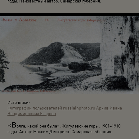
годы. Неизвестный автор. Самарская губерния.
Источники:
Фотографии пользователей russiainphoto.ru
Архив Ивана
Владимировича Егорова
«В
олга, какой она была». Жигулевские горы. 1901–1910
годы. Автор: Максим Дмитриев. Самарская губерния.