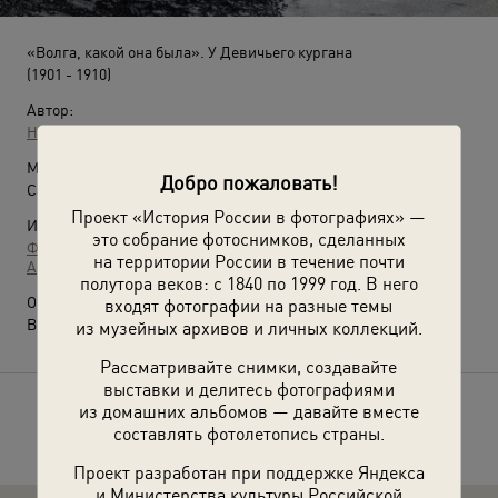
«Волга, какой она была». У Девичьего кургана
(1901 - 1910)
Автор:
Неизвестный автор
Место съемки:
Добро пожаловать!
Самарская губ.
Проект «История России в фотографиях» —
Источники:
это собрание фотоснимков, сделанных
Фотографии пользователей russiainphoto.ru
на территории России в течение почти
Архив Ивана Владимировича Егорова
полутора веков: с 1840 по 1999 год. В него
О фотографии:
входят фотографии на разные темы
Выставка
«Волга, какой она была»
с этой фотографией.
из музейных архивов и личных коллекций.
Рассматривайте снимки, создавайте
выставки и делитесь фотографиями
из домашних альбомов — давайте вместе
Расскажите друзьям об этом фото
составлять фотолетопись страны.
Проект разработан при поддержке Яндекса
и Министерства культуры Российской