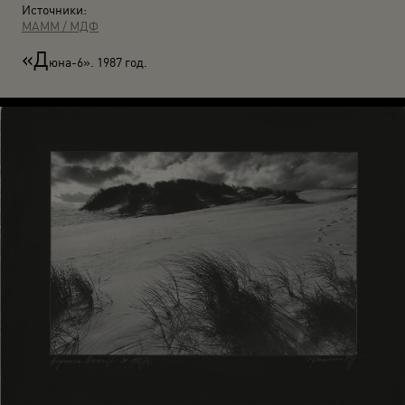
Источники:
МАММ / МДФ
«Д
юна-6». 1987 год.