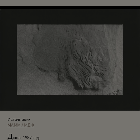
Источники:
МАММ / МДФ
Д
юна. 1987 год.