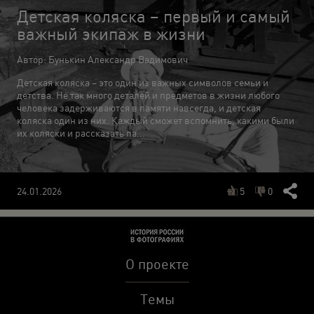
Детская коляска – первый и самый
важный экипаж в жизни
Автор: Бунькин Александр Вадимович
Детская коляска – это один из важных символов семьи и
детства. Не так много деталей и предметов в жизни любого
человека задерживаются в памяти навсегда, и детская
коляска один из них. Каждый сможет вспомнить, какими были
их коляски и рассказать па...
5
0
24.01.2026
О проекте
Темы