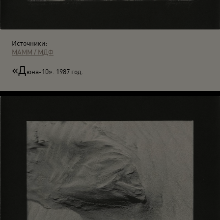
Источники:
МАММ / МДФ
«Д
юна-10». 1987 год.