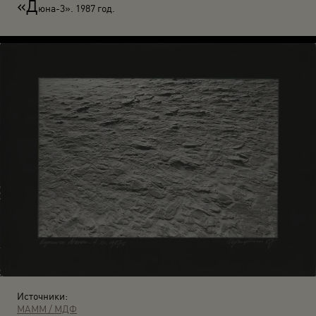
«Д
юна-3». 1987 год.
Источники:
МАММ / МДФ