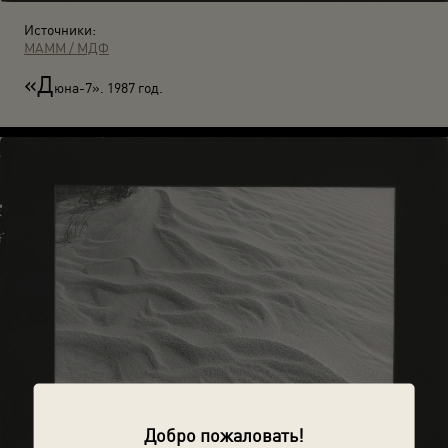
Источники:
МАММ / МДФ
«Д
юна-7». 1987 год.
Добро пожаловать!