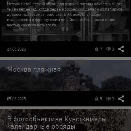
История этой легкой обуви для жаркой погоды началась много
тысяч лет назад, когда первые босоножки делали из папируса,
древесины, тесемок, войлока. В ХХ веке благодаря
итальянским и французским дизайнерам босоножки стали
частью каждого летнего га...
7
0
27.06.2023
Москва пляжная
5
0
05.08.2025
В фотообъективе Кунсткамеры:
календарные обряды