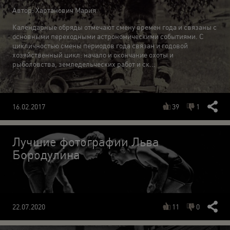
Автор: Хартанович Мария
Календарные обряды отмечают смену времен года и связаны с
основными переходными астрономическими событиями. С
цикличностью смены периодов года связан и годовой
хозяйственный цикл: начало и окончание охоты и
рыболовства, земледельческих работ и ск...
39
1
16.02.2017
Лучшие фотографии Льва
Бородулина
11
0
22.07.2020