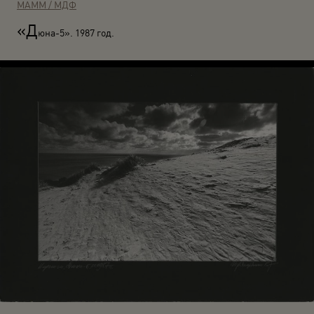
МАММ / МДФ
«Д
юна-5». 1987 год.