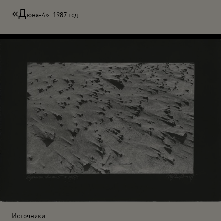
«Д
юна-4». 1987 год.
Источники: