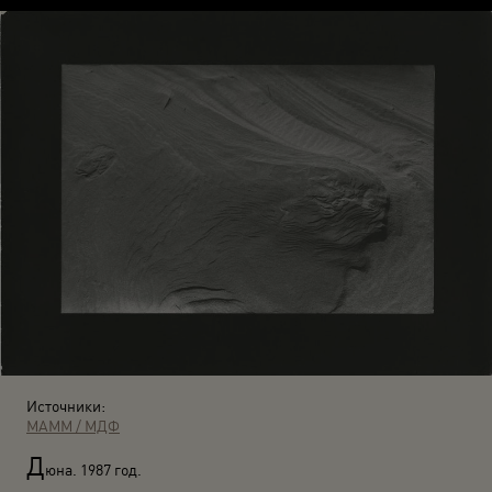
Источники:
МАММ / МДФ
Д
юна. 1987 год.