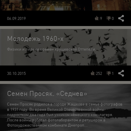
9
0
06.09.2019
Молодежь 1960-х
Физики и лирики времен хрущевской Оттепели.
252
1
30.10.2015
Семен Просяк. «Седнев»
Семен Просяк родился в городе Жашкове в семье фотографов
в 1931 году. Во время Великой Отечественной войны
подростком два года был узником немецкого концлагеря.
После войны работал фотолаборантом и ретушером в
Фотохудожественном комбинате Днепроп...