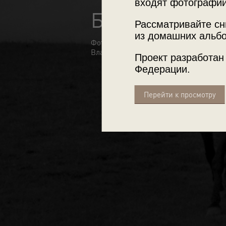
входят фотографии
Безмолвие Ал
Рассматривайте сн
из домашних альбо
Фотографии из туристической поездки
Владимира Александровича Карлова, ав
Проект разработан
Федерации.
Перейти к просмотру