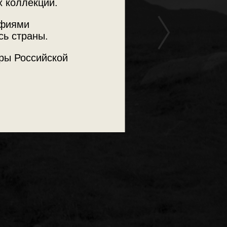
х коллекций.
афиями
сь страны.
ры Российской