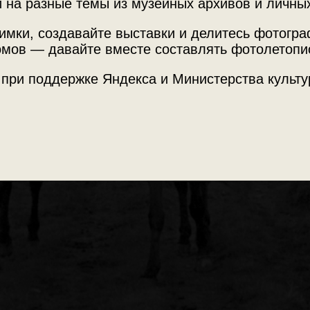
 на разные темы из музейных архивов и личны
тая
имки, создавайте выставки и делитесь фотогр
мов — давайте вместе составлять фотолетопи
 в Горно-Алтайскую автономную область от пользователя
густ 1989 года.
 при поддержке Яндекса и Министерства культу