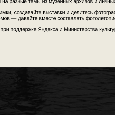
 на разные темы из музейных архивов и личны
 жизнь Москвы 1950-х
имки, создавайте выставки и делитесь фотогр
мов — давайте вместе составлять фотолетопи
 при поддержке Яндекса и Министерства культу