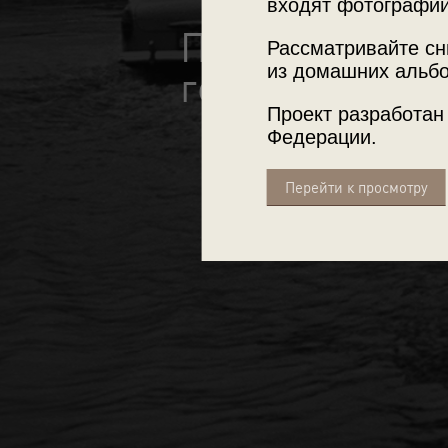
входят фотографии
Повседневная
Рассматривайте сн
из домашних альбо
годов
Проект разработан
Федерации.
Перейти к просмотру