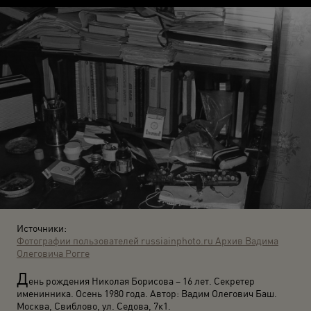
Источники:
Фотографии пользователей russiainphoto.ru
Архив Вадима
Олеговича Рогге
Д
ень рождения Николая Борисова – 16 лет. Секретер
именинника. Осень 1980 года. Автор: Вадим Олегович Баш.
Москва, Свиблово, ул. Седова, 7к1.