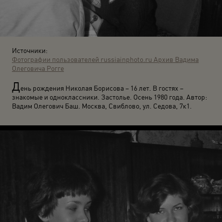
Источники:
Фотографии пользователей russiainphoto.ru
Архив Вадима
Олеговича Рогге
Д
ень рождения Николая Борисова – 16 лет. В гостях –
знакомые и одноклассники. Застолье. Осень 1980 года. Автор:
Вадим Олегович Баш. Москва, Свиблово, ул. Седова, 7к1.