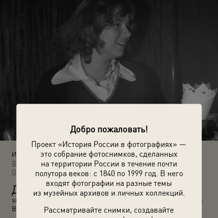
Добро пожаловать!
Проект «История России в фотографиях» —
это собрание фотоснимков, сделанных
Источники:
Фотографии пользователей russiainphoto.ru
на территории России в течение почти
Архив Вадима
Олеговича Рогге
полутора веков: с 1840 по 1999 год. В него
входят фотографии на разные темы
Д
ень рождения Николая Борисова – 16 лет. В гостях –
из музейных архивов и личных коллекций.
знакомые и одноклассники. Застолье. Осень 1980 года. Автор:
Вадим Олегович Баш. Москва, Свиблово, ул. Седова, 7к1.
Рассматривайте снимки, создавайте