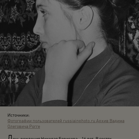
Источники:
Фотографии пользователей russiainphoto.ru
Архив Вадима
Олеговича Рогге
Д
ень рождения Николая Борисова – 16 лет. В гостях –