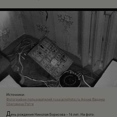
Источники:
Фотографии пользователей russiainphoto.ru
Архив Вадима
Олеговича Рогге
Д
ень рождения Николая Борисова – 16 лет. На фото: