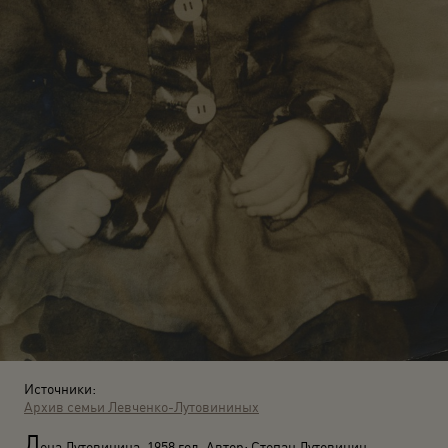
Источники:
Архив семьи Левченко-Лутовининых
Л
ена Лутовинина. 1958 год. Автор: Степан Лутовинин.