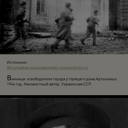
Источники:
Фотографии пользователей russiainphoto.ru
В
инница: освободители города у горящего дома Артыновых.
1944 год. Неизвестный автор. Украинская ССР.