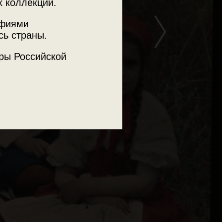
х коллекций.
афиями
сь страны.
ры Российской