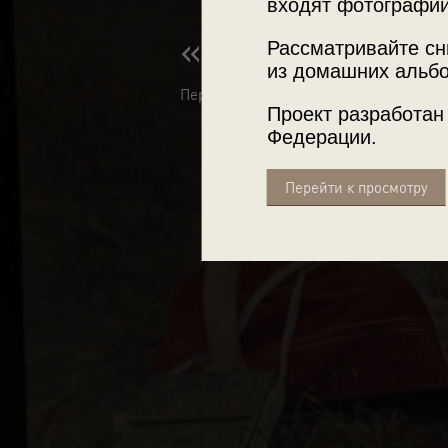
входят фотографии
«Первоцвет»
Рассматривайте сн
из домашних альбо
Первые эксперименты с цветом в русс
Проект разработан
Федерации.
Перейти к просмотру