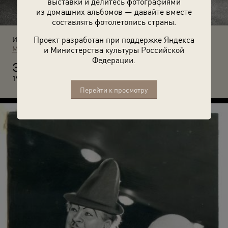
выставки и делитесь фотографиями
из домашних альбомов — давайте вместе
составлять фотолетопись страны.
Проект разработан при поддержке Яндекса
Источники:
МАММ / МДФ
и Министерства культуры Российской
Федерации.
Э
кипаж эсминца «Сокрушительный» в свободные минуты.
1942 год. Евгений Халдей.
Перейти к просмотру