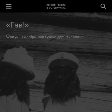
«Гав!»
О
ни умны и добры, они лучшие друзья человека!