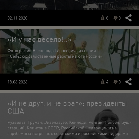
8
0
02.11.2020
«И у нас весело!..»
Фотографии Всеволода Тарасевича из серии
«Сельскохозяйственные работы на юге России».
4
0
18.06.2026
«И не друг, и не враг»: президенты
США
Рузвельт, Трумэн, Эйзенхауер, Кеннеди, Рейган, Никсон, Буш-
старший, Клинтон в СССР, Российской Федерации и на
зарубежных встречах с советскими и российскими лидерами.