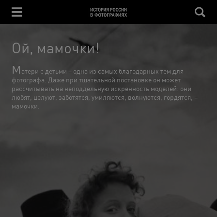
Ой, мамочки!
М
атери с детьми – одна из самых благодарных тем для
фотографа. Даже при тщательной постановке он может
рассчитывать на неподдельную искренность моделей: они
любят, целуют, заботятся, умиляются, волнуются, гордятся, –
мамочки.