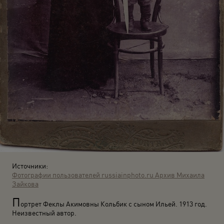
Источники:
Фотографии пользователей russiainphoto.ru
Архив Михаила
Зайкова
П
ортрет Феклы Акимовны Кольбик с сыном Ильей. 1913 год.
Неизвестный автор.