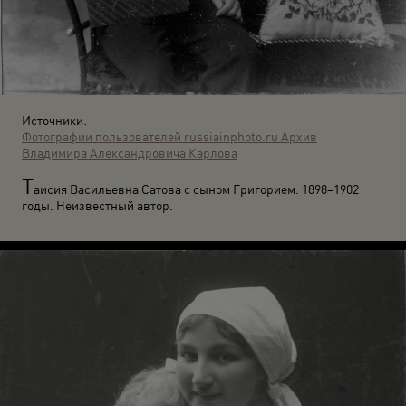
Источники:
Фотографии пользователей russiainphoto.ru
Архив
Владимира Александровича Карлова
Т
аисия Васильевна Сатова с сыном Григорием. 1898–1902
годы. Неизвестный автор.