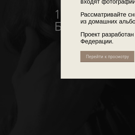
входят фотографии
10 лучших фот
Рассматривайте сн
из домашних альбо
Борисова
Проект разработан
Федерации.
Перейти к просмотру