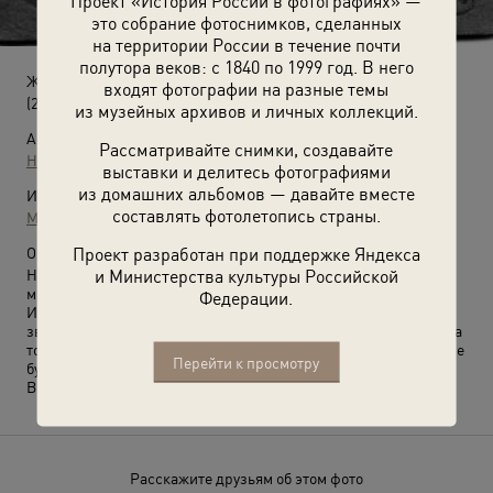
Проект «История России в фотографиях» —
это собрание фотоснимков, сделанных
на территории России в течение почти
полутора веков: с 1840 по 1999 год. В него
Женский портрет
входят фотографии на разные темы
(28 июля 1921)
из музейных архивов и личных коллекций.
Автор:
Рассматривайте снимки, создавайте
Неизвестный автор
выставки и делитесь фотографиями
из домашних альбомов — давайте вместе
Источники:
составлять фотолетопись страны.
МАММ / МДФ
Проект разработан при поддержке Яндекса
О фотографии:
и Министерства культуры Российской
На обороте надпись фиолетовами чернилами: «Он проклял
мир, И вечно одинок, Замкнул в душе своей Глубокие печали,
Федерации.
И в песнях он их Выразить не мог, Хоть песни победительно
звучали... Разбей этот кубок, В нем капля надежды таится, Она
то продлит, и она то усилит страданья. И в жизни туманной все
Перейти к просмотру
будет обманчиво сниться... 28.VII.21 г.»
Выставка
«Память на обороте»
с этой фотографией.
Расскажите друзьям об этом фото