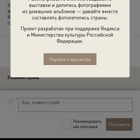
выставки и делитесь фотографиями
О фотографии:
из домашних альбомов — давайте вместе
Фото № 3.
составлять фотолетопись страны.
Выставки
«10 лучших фотографий с татуировками»
и
«"Отношения" Николая Бахарева»
с этой фотографией.
Проект разработан при поддержке Яндекса
и Министерства культуры Российской
Федерации.
Расскажите друзьям об этом фото
Перейти к просмотру
0 комментариев
Рекомендовать
Отправить
как описание