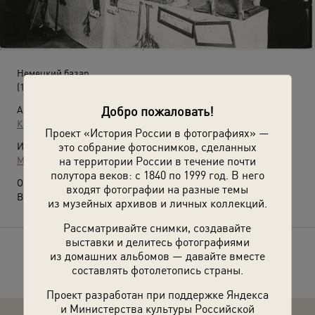
Немецкий базар
(1910-е)
Добро пожаловать!
Автор:
Карл Булла
Проект «История России в фотографиях» —
это собрание фотоснимков, сделанных
Источники:
на территории России в течение почти
МАММ / МДФ
полутора веков: с 1840 по 1999 год. В него
О фотографии:
входят фотографии на разные темы
Выставка
«Рождественская радость»
с этой фотографией.
из музейных архивов и личных коллекций.
Рассматривайте снимки, создавайте
выставки и делитесь фотографиями
из домашних альбомов — давайте вместе
Расскажите друзьям об этом фото
составлять фотолетопись страны.
Проект разработан при поддержке Яндекса
и Министерства культуры Российской