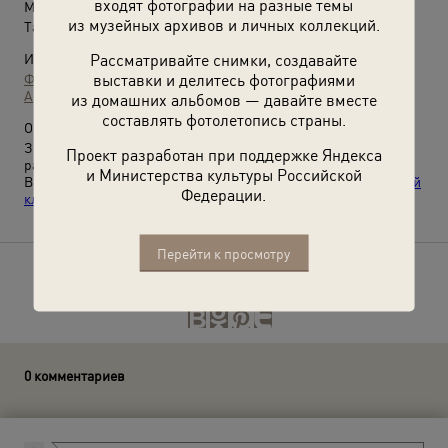
входят фотографии на разные темы
Место съемки:
из музейных архивов и личных коллекций.
Татарская АССР, д. Суык-су
Рассматривайте снимки, создавайте
Источники:
выставки и делитесь фотографиями
Фотографии пользователей russiainphoto.ru
Архив Рустама Сулеймановича Мухаметзянова
из домашних альбомов — давайте вместе
составлять фотолетопись страны.
О фотографии:
Зимогор – босяк, бродяга. В данном случае – сезонный
Проект разработан при поддержке Яндекса
рабочий, «шабашник». Татарское произношение: зимагор.
и Министерства культуры Российской
Выставки:
«10 лучших фотографий с татуировками»
,
«Рабочий
Федерации.
класс. Мужчины»
с этим снимком.
Перейти к просмотру
Расскажите друзьям об этом фото
0 комментариев