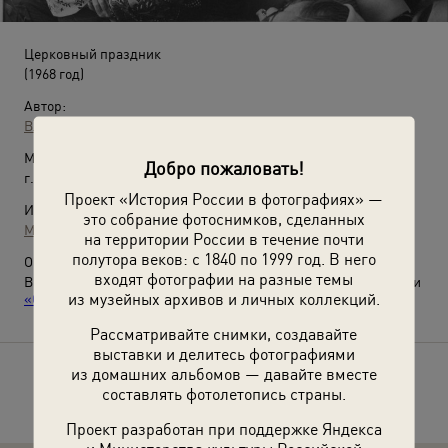
Церковный праздник
(1968 год)
Автор:
Владимир Зотов
Место съемки:
Добро пожаловать!
г. Казань
Проект «История России в фотографиях» —
Источники:
это собрание фотоснимков, сделанных
МАММ / МДФ
на территории России в течение почти
полутора веков: с 1840 по 1999 год. В него
О фотографии:
входят фотографии на разные темы
Выставки
«Самые нежные, страстные и искренние поцелуи»
и
из музейных архивов и личных коллекций.
«СССР в 1968 году»
с этой фотографией.
Рассматривайте снимки, создавайте
выставки и делитесь фотографиями
из домашних альбомов — давайте вместе
Расскажите друзьям об этом фото
составлять фотолетопись страны.
Проект разработан при поддержке Яндекса