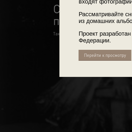
входят фотографии
Самые нежные
Рассматривайте сн
поцелуи
из домашних альбо
Проект разработан
Такие разные, но всегда искренние.
Федерации.
Перейти к просмотру