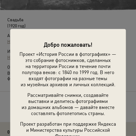
Свадьба
(1920 год)
Автор:
Неизвестный автор
Добро пожаловать!
Источники:
Проект «История России в фотографиях» —
Национальный музей РМЭ
это собрание фотоснимков, сделанных
на территории России в течение почти
О фотографии:
полутора веков: с 1840 по 1999 год. В него
Выставка
«Традиционная марийская свадьба»
с этой
входят фотографии на разные темы
фотографией.
из музейных архивов и личных коллекций.
Рассматривайте снимки, создавайте
выставки и делитесь фотографиями
Расскажите друзьям об этом фото
из домашних альбомов — давайте вместе
составлять фотолетопись страны.
Проект разработан при поддержке Яндекса
и Министерства культуры Российской
0 комментариев
Федерации.