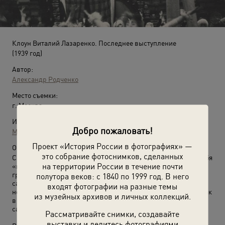
Клоун Виталий Лазаренко. Последнее выступление
(1939 год)
Автор:
Александр Родченко
Место съемки:
г. Москва
Источники:
Добро пожаловать!
МАММ / МДФ
Проект «История России в фотографиях» —
О фотографии:
это собрание фотоснимков, сделанных
Сын шахтера, клоун-сатирик Виталий Лазаренко называл себя
на территории России в течение почти
«шутом его величества народа». Его выступления, почти без
грима, всегда носили глубокий и ироничный характер. Кроме
полутора веков: с 1840 по 1999 год. В него
сатирических шуток, он также отличался исполнением
входят фотографии на разные темы
невероятных акробатических прыжков через препятствия. Так
из музейных архивов и личных коллекций.
в 1914 году Лазаренко поставил мировой рекорд, сделав
сальто-мортале через трех слонов.
Рассматривайте снимки, создавайте
выставки и делитесь фотографиями