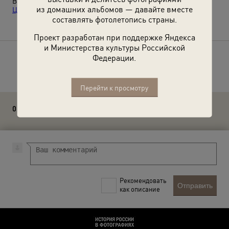
Выставка
«10 лучших фотографий цирка»
, видео
«Цирк на
из домашних альбомов — давайте вместе
Цветном»
с этим снимком.
составлять фотолетопись страны.
Проект разработан при поддержке Яндекса
и Министерства культуры Российской
Федерации.
Расскажите друзьям об этом фото
Перейти к просмотру
0 комментариев
Рекомендовать
Отправить
как описание