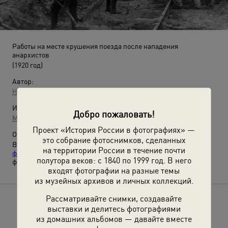
Работы на месте крушения поезда после нападения
анархистов
(1920 год)
Автор:
Неизвестный автор
Источники:
Добро пожаловать!
МАММ / МДФ
Проект «История России в фотографиях» —
О фотографии:
это собрание фотоснимков, сделанных
Выставки
«Революция и Гражданская война»
,
«20
на территории России в течение почти
фотографий 1920»
и
«История страны под стук колес»
с этой
полутора веков: с 1840 по 1999 год. В него
фотографией.
входят фотографии на разные темы
из музейных архивов и личных коллекций.
Рассматривайте снимки, создавайте
Расскажите друзьям об этом фото
выставки и делитесь фотографиями
из домашних альбомов — давайте вместе