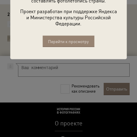
составлять фотолетопись страны.
Проект разработан при поддержке Яндекса
2 комментария
и Министерства культуры Российской
Реймер Станислав
Федерации.
Что-то не похоже на январь.
История России в фотографиях
Перейти к просмотру
Реймер Станислав, спасибо, поправили.
Рекомендовать
Отправить
как описание
О проекте