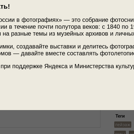
ть!
оссии в фотографиях» — это собрание фотосни
ии в течение почти полутора веков: с 1840 по 1
 на разные темы из музейных архивов и личны
Источни
имки, создавайте выставки и делитесь фотогр
Алтая
Фотограф
мов — давайте вместе составлять фотолетопи
Архив В
 при поддержке Яндекса и Министерства культу
снимком.
Место с
Горно-Ал
Теги
пейзаж
горы
н