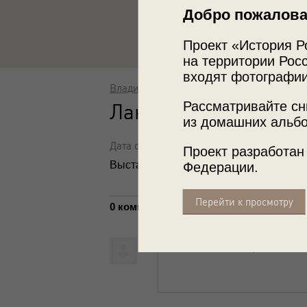
Добро пожалова
Проект «История Р
на территории Росс
входят фотографии
Владимир Карлов
Рассматривайте сн
Ландшафты горного 
из домашних альбо
Дата съемки: 25 августа 1989
Проект разработан
Выставка
«Безмолвие Алтая»
с этим 
Федерации.
Перейти к просмотру
0 комментариев
Написать комментарий