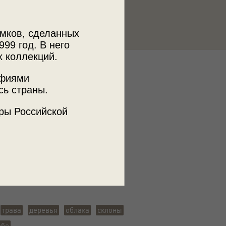
мков, сделанных
999 год. В него
х коллекций.
к
афиями
ии пользователей russiainphoto.ru
сь страны.
ладимира Александровича Карлова
ры Российской
ъемки
тайская АО, Усть-Коксинский р-н
трава
деревья
облака
склоны
ебо