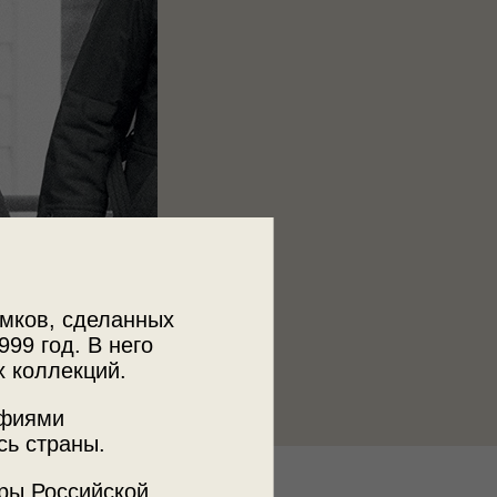
мков, сделанных
999 год. В него
х коллекций.
афиями
сь страны.
ры Российской
к