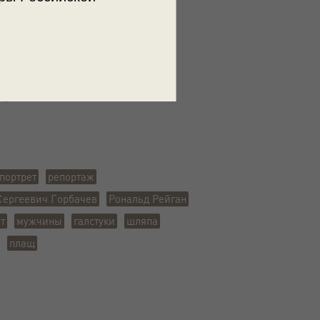
рия Абрамочкина
ъемки
, г. Рейкьявик
портрет
репортаж
Сергеевич Горбачев
Рональд Рейган
т
мужчины
галстуки
шляпа
плащ