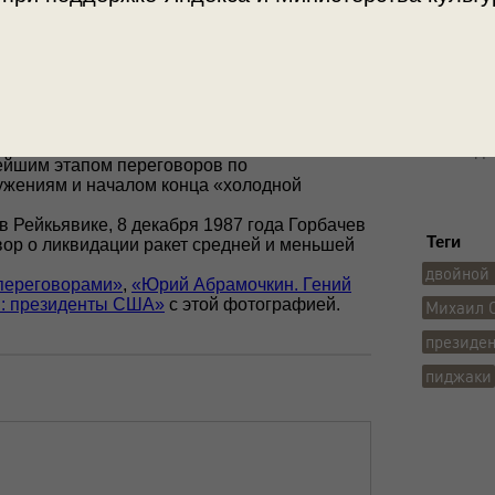
Архив Ю
я встреча Генерального секретаря ЦК КПСС
Место с
 Рональда Рейгана.
 не было подписано никаких документов, эта
Исландия
нейшим этапом переговоров по
ужениям и началом конца «холодной
 Рейкьявике, 8 декабря 1987 года Горбачев
Теги
вор о ликвидации ракет средней и меньшей
двойной 
переговорами»
,
«Юрий Абрамочкин. Гений
аг": президенты США»
с этой фотографией.
Михаил 
президен
пиджаки