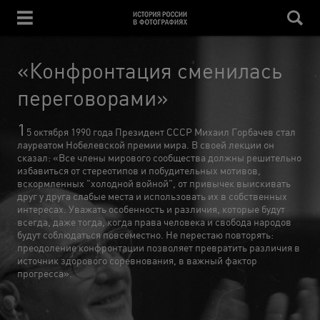
«Конфронтация сменилась
переговорами»
1
5 октября 1990 года Президент СССР Михаил Горбачев стал
лауреатом Нобелевской премии мира. В своей лекции он
сказал: «Все члены мирового сообщества должны решительно
избавиться от стереотипов и побудительных мотивов,
вскормленных "холодной войной", от привычек выискивать
друг у друга слабые места и использовать их в собственных
интересах. Уважать особенность и различия, которые будут
всегда, даже тогда, когда права человека и свобода народов
будут соблюдаться повсеместно. Не перестаю повторять:
преодоление конфронтации позволяет превратить различия в
источник здорового соревнования, в важный фактор
прогресса».