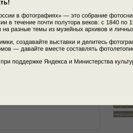
ть!
оссии в фотографиях» — это собрание фотосни
ии в течение почти полутора веков: с 1840 по 1
 на разные темы из музейных архивов и личны
имки, создавайте выставки и делитесь фотогр
Источни
мов — давайте вместе составлять фотолетопи
уки доктора Немсадзе»
Архив В
 при поддержке Яндекса и Министерства культу
садзе»
с этой фотографией.
Теги
репорта
больниц
медицин
медицин